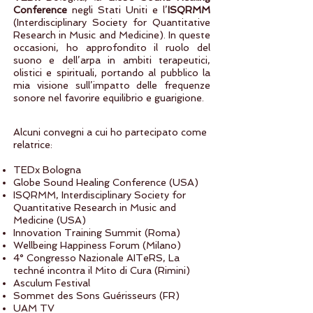
Conference
negli Stati Uniti e l’
ISQRMM
(Interdisciplinary Society for Quantitative
Research in Music and Medicine). In queste
occasioni, ho approfondito il ruolo del
suono e dell’arpa in ambiti terapeutici,
olistici e spirituali, portando al pubblico la
mia visione sull’impatto delle frequenze
sonore nel favorire equilibrio e guarigione.
Alcuni convegni a cui ho partecipato come
relatrice:
TEDx Bologna
Globe Sound Healing Conference (USA)
ISQRMM, Interdisciplinary Society for
Quantitative Research in Music and
Medicine (USA)
Innovation Training Summit (Roma)
Wellbeing Happiness Forum (Milano)
4° Congresso Nazionale AITeRS, La
techné incontra il Mito di Cura (Rimini)
Asculum Festival
Sommet des Sons Guérisseurs (FR)
UAM TV